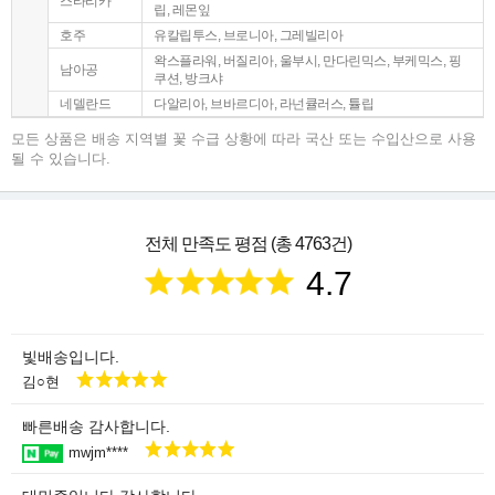
스타리카
립, 레몬잎
호주
유칼립투스, 브로니아, 그레빌리아
왁스플라워, 버질리아, 울부시, 만다린믹스, 부케믹스, 핑
남아공
쿠션, 방크샤
네델란드
다알리아, 브바르디아, 라넌큘러스, 튤립
모든 상품은 배송 지역별 꽃 수급 상황에 따라 국산 또는 수입산으로 사용
될 수 있습니다.
전체 만족도 평점 (총 4763건)
4.7
빛배송입니다.
김○현
빠른배송 감사합니다.
mwjm****