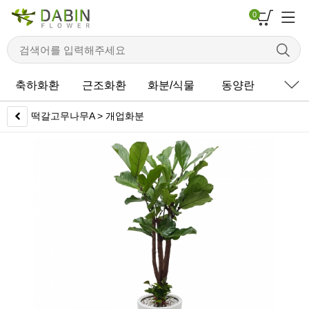
0
축하화환
근조화환
화분/식물
동양란
서
떡갈고무나무A > 개업화분