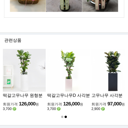
관련상품
떡갈고무나무 원형분
떡갈고무나무D 사각분
고무나무 사각분
126,000
126,000
97,000
회원가격
회원가격
회원가격
원
원
원
3,700
3,700
2,900
P
P
P