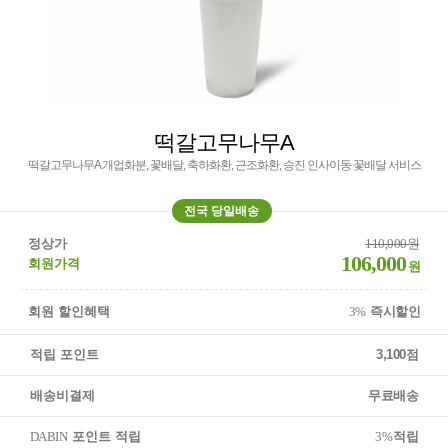
떡갈고무나무A
떡갈고무나무A 개업화분, 꽃배달, 축하화환, 근조화환, 승진 인사이동 꽃배달 서비스
전국 당일배송
정상가
110,000원
106,000
회원가격
원
회원 할인혜택
3%
즉시할인
적립 포인트
3,100점
배송비결제
무료배송
DABIN
포인트 적립
3%
적립