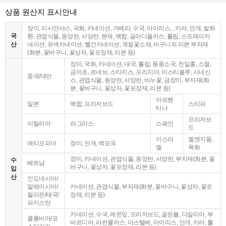
상품 원산지 표시안내
장미, 리시얀샤스, 국화, 카네이션, 거베라, 수국, 아이리스, , 카라, 안개, 쌀화
국
환, 관엽식물, 동양란, 서양란, 분재, 백합, 글라디올러스, 튤립, 스프레이카
산
네이션, 유색카네이션, 빨간카네이션, 계절꽃소재, 바구니외 리본 부자재
(화분, 꽃바구니, 꽃상자, 꽃포장재, 리본 등)
장미, 국화, 카네이션, 대국, 튤립, 퐁퐁소국, 천일홍, 소철,
금어초, 르네브, 스타치스, 프리지아, 미스티블루, 시네신
중국/대만
스, 관엽식물, 동양란, 서양란, 비누꽃, 금장미, 부자재(화
분, 꽃바구니, 꽃상자, 꽃포장재, 리본 등)
아르헨
일본
백합, 프리저브드
스티파
티나
프리저브
이탈리아
라그라스
스페인
드
이스라
엘엔지움,
에티오피아
장미, 안개, 백묘국
엘
목화
장미, 카네이션, 관엽식물, 동양란, 서양란, 부자재(화분, 꽃
수
베트남
바구니, 꽃상자, 꽃포장재, 리본 등)
입
산
인도네시아/
말레이시아/
카네이션, 관엽식물, 부자재(화분, 꽃바구니, 꽃상자, 꽃포
필리핀/태국/
장재, 리본 등)
파키스탄
카네이션, 수국, 레몬잎, 프리저브드, 골든볼, 다알리아, 부
콜롬비아/코
바르디아, 라런큘러스, 아스텔베, 아이리스, 안개, 카라, 튤