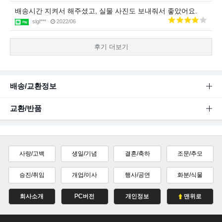
배송시간 지켜서 해주셨고, 실물 사진도 보내줘서 좋았어요.
slgl***
2022/06
후기 더보기
배송/교환정보
교환/반품
사랑/고백
생일/기념
결혼/축하
조문/추모
승진/취임
개업/이사
행사/공연
화분/식물
회사소개
PC버전
개인정보
맨위로