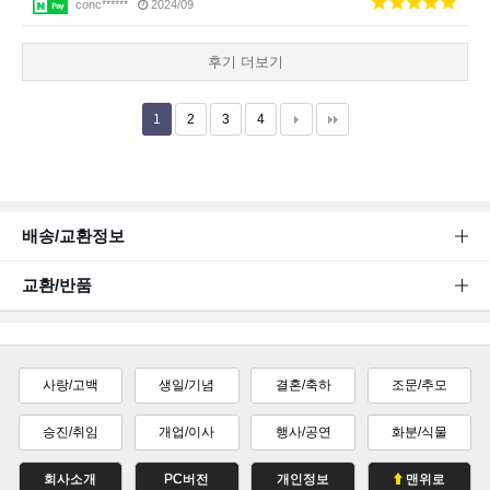
conc******
2024/09
후기 더보기
1
2
3
4
배송/교환정보
교환/반품
사랑/고백
생일/기념
결혼/축하
조문/추모
승진/취임
개업/이사
행사/공연
화분/식물
회사소개
PC버전
개인정보
맨위로