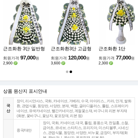
근조화환 3단 일반형
근조화환3단 고급형
근조화환 1단
97,000
120,000
77,000
회원가격
회원가격
회원가격
원
원
원
2,900
3,600
2,300
P
P
P
상품 원산지 표시안내
장미, 리시얀샤스, 국화, 카네이션, 거베라, 수국, 아이리스, , 카라, 안개, 쌀화
국
환, 관엽식물, 동양란, 서양란, 분재, 백합, 글라디올러스, 튤립, 스프레이카
산
네이션, 유색카네이션, 빨간카네이션, 계절꽃소재, 바구니외 리본 부자재
(화분, 꽃바구니, 꽃상자, 꽃포장재, 리본 등)
장미, 국화, 카네이션, 대국, 튤립, 퐁퐁소국, 천일홍, 소철,
금어초, 르네브, 스타치스, 프리지아, 미스티블루, 시네신
중국/대만
스, 관엽식물, 동양란, 서양란, 비누꽃, 금장미, 부자재(화
분, 꽃바구니, 꽃상자, 꽃포장재, 리본 등)