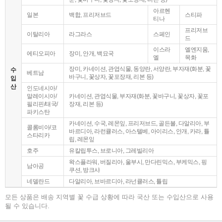
아르헨
일본
백합, 프리저브드
스티파
티나
프리저브
이탈리아
라그라스
스페인
드
이스라
엘엔지움,
에티오피아
장미, 안개, 백묘국
엘
목화
장미, 카네이션, 관엽식물, 동양란, 서양란, 부자재(화분, 꽃
수
베트남
바구니, 꽃상자, 꽃포장재, 리본 등)
입
산
인도네시아/
말레이시아/
카네이션, 관엽식물, 부자재(화분, 꽃바구니, 꽃상자, 꽃포
필리핀/태국/
장재, 리본 등)
파키스탄
카네이션, 수국, 레몬잎, 프리저브드, 골든볼, 다알리아, 부
콜롬비아/코
바르디아, 라런큘러스, 아스텔베, 아이리스, 안개, 카라, 튤
스타리카
립, 레몬잎
호주
유칼립투스, 브로니아, 그레빌리아
왁스플라워, 버질리아, 울부시, 만다린믹스, 부케믹스, 핑
남아공
쿠션, 방크샤
네델란드
다알리아, 브바르디아, 라넌큘러스, 튤립
모든 상품은 배송 지역별 꽃 수급 상황에 따라 국산 또는 수입산으로 사용
될 수 있습니다.