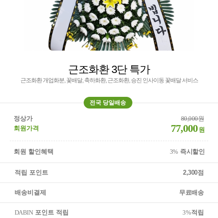
근조화환 3단 특가
근조화환 개업화분, 꽃배달, 축하화환, 근조화환, 승진 인사이동 꽃배달 서비스
전국 당일배송
정상가
80,000원
77,000
회원가격
원
회원 할인혜택
3%
즉시할인
적립 포인트
2,300점
배송비결제
무료배송
DABIN
포인트 적립
3%
적립