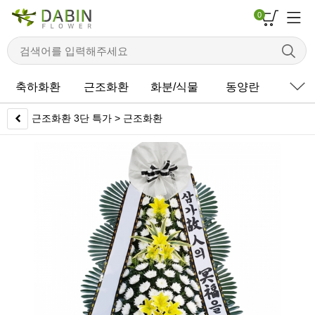
0
축하화환
근조화환
화분/식물
동양란
서
근조화환 3단 특가 > 근조화환