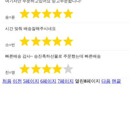
여기서만 주문하고있어요 믿고주문합니다!
송○윤
시간 맞춰 배송잘해주시네요
소○빈
빠른배송 감사~ 승진축하선물로 주문했는데 빠른배송
진○영
처음
이전
5
페이지
6
페이지
7
페이지
열린
8
페이지
다음
맨끝