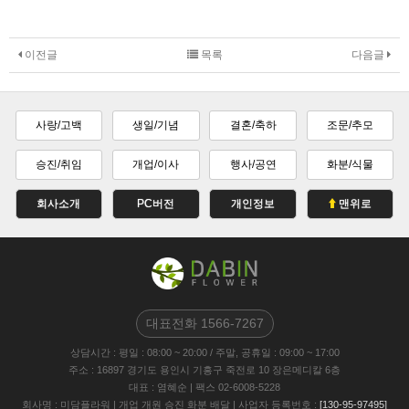
이전글
목록
다음글
사랑/고백
생일/기념
결혼/축하
조문/추모
승진/취임
개업/이사
행사/공연
화분/식물
회사소개
PC버전
개인정보
맨위로
대표전화
1566-7267
상담시간 : 평일 : 08:00 ~ 20:00 / 주말, 공휴일 : 09:00 ~ 17:00
주소
: 16897 경기도 용인시 기흥구 죽전로 10 장은메디칼 6층
대표
: 염혜순
|
팩스
02-6008-5228
회사명
: 미담플라워
| 개업 개원 승진 화분 배달 |
사업자 등록번호
:
[130-95-97495]