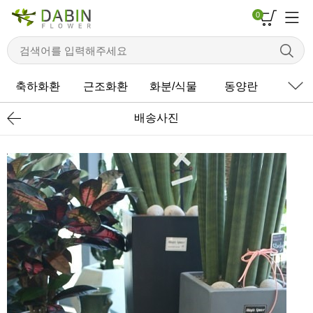
0
축하화환
근조화환
화분/식물
동양란
서
배송사진
본문